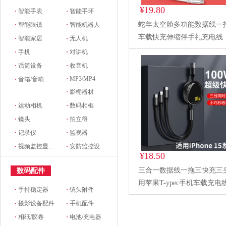
¥19.80
·
智能手表
·
智能手环
蛇年太空舱多功能数据线一
·
智能眼镜
·
智能机器人
车载快充伸缩伴手礼充电线
·
智能家居
·
无人机
·
手机
·
对讲机
·
话筒设备
·
收音机
·
MP3/MP4
·
音箱/音响
·
影棚器材
·
运动相机
·
数码相框
·
镜头
·
拍立得
·
记录仪
·
监视器
·
视频监控显示设备及配件
·
安防监控设备及配件
¥18.50
三合一数据线一拖三快充三
数码配件
用苹果T-ypec手机车载充电
·
手持稳定器
·
镜头附件
缩线
·
摄影设备配件
·
手机配件
·
相纸/胶卷
·
电池/充电器