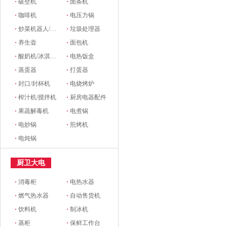
·
破壁机
·
面条机
·
咖啡机
·
电压力锅
·
炒菜机器人/料理机
·
垃圾处理器
·
养生壶
·
面包机
·
酸奶机/冰淇淋机
·
电热饭盒
·
蒸蛋器
·
打蛋器
·
封口/封杯机
·
电烧烤炉
·
榨汁机/搅拌机
·
厨房电器配件
·
果蔬解毒机
·
电煮锅
·
电炒锅
·
煎烤机
·
电炖锅
厨卫大电
·
消毒柜
·
电热水器
·
燃气热水器
·
自动售货机
·
饮料机
·
制冰机
·
蒸柜
·
保鲜工作台