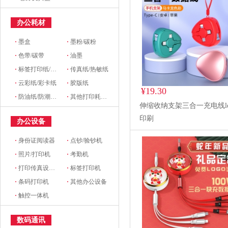
办公耗材
·
墨盒
·
墨粉/碳粉
·
色带/碳带
·
油墨
·
标签打印纸/条码纸/收银纸
·
传真纸/热敏纸
·
云彩纸/彩卡纸
·
胶版纸
¥19.30
·
防油纸/防潮纸/淋膜纸/硅油纸
·
其他打印耗材及附件
伸缩收纳支架三合一充电线lo
印刷
办公设备
·
身份证阅读器
·
点钞/验钞机
·
照片/打印机
·
考勤机
·
打印传真设备配件
·
标签打印机
·
条码打印机
·
其他办公设备
·
触控一体机
数码通讯