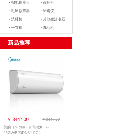
·
扫地机器人
·
茶吧机
·
毛球修剪器
·
除螨仪
·
洗鞋机
·
其他生活电器
·
干衣机
·
洗地机
新品推荐
3447.00
¥
￥3447.00
美的（Midea）新能效KFR-
26GW/BP3DN8Y-PC4...