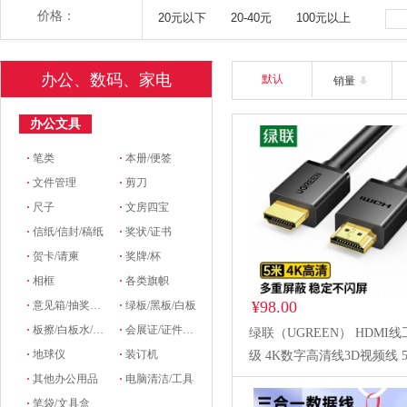
价格：
20元以下
20-40元
100元以上
办公、数码、家电
默认
销量
办公文具
·
笔类
·
本册/便签
·
文件管理
·
剪刀
·
尺子
·
文房四宝
·
信纸/信封/稿纸
·
奖状/证书
·
贺卡/请柬
·
奖牌/杯
·
相框
·
各类旗帜
¥98.00
·
意见箱/抽奖箱/信件箱
·
绿板/黑板/白板
·
板擦/白板水/磁粒/磁吸
·
会展证/证件卡/卡套挂绳/席位牌
绿联（UGREEN） HDMI
·
地球仪
·
装订机
级 4K数字高清线3D视频线 
笔记本电脑机顶盒连接电视
·
其他办公用品
·
电脑清洁/工具
仪显示器数据连接线10109
·
笔袋/文具盒