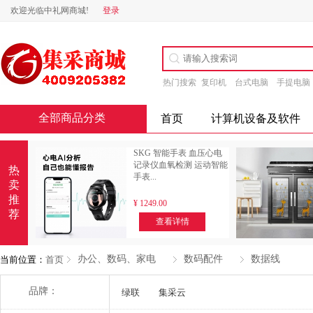
欢迎光临中礼网商城!
登录
热门搜索
复印机
台式电脑
手提电脑
全部商品分类
首页
计算机设备及软件
SKG 智能手表 血压心电
记录仪血氧检测 运动智能
热
手表...
卖
推
¥
1249.00
荐
查看详情
办公、数码、家电
数码配件
数据线
当前位置：
首页
多选
品牌：
绿联
集采云