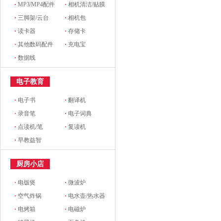
·
MP3/MP4配件
·
相机清洁/贴膜
·
三脚架/云台
·
相机包
·
读卡器
·
存储卡
·
其他数码配件
·
充电宝
·
数据线
电子教育
·
电子书
·
翻译机
·
录音笔
·
电子词典
·
点读机/笔
·
复读机
·
早教益智
厨房小店
·
电饭煲
·
微波炉
·
空气炸锅
·
电水壶/热水器
·
电烤箱
·
电磁炉