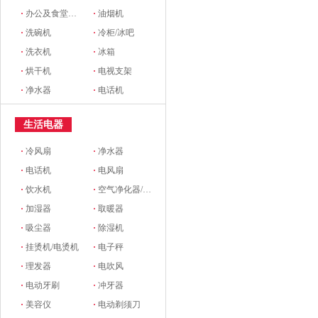
·
办公及食堂开水器
·
油烟机
·
洗碗机
·
冷柜/冰吧
·
洗衣机
·
冰箱
·
烘干机
·
电视支架
·
净水器
·
电话机
生活电器
·
冷风扇
·
净水器
·
电话机
·
电风扇
·
饮水机
·
空气净化器/新风系统
·
加湿器
·
取暖器
·
吸尘器
·
除湿机
·
挂烫机/电烫机
·
电子秤
·
理发器
·
电吹风
·
电动牙刷
·
冲牙器
·
美容仪
·
电动剃须刀