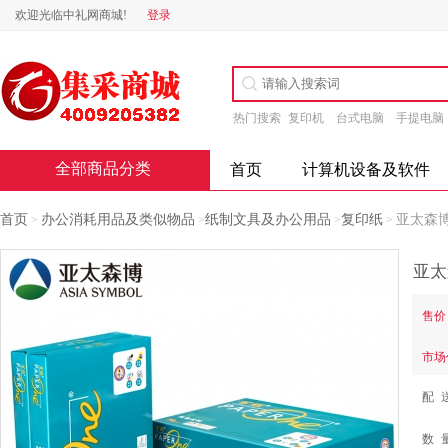
欢迎光临中礼网商城!
登录
热门搜索
复印机
台式电脑
手提电脑
全部商品分类
首页
计算机设备及软件
首页
办公消耗用品及类似物品
纸制文具及办公用品
复印纸
亚太森博
>
>
>
>
售价
市场
配 
数 