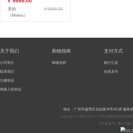
¥
5999.00
美的
￥5999.00
（Midea）
KFR-
50GW/G1-1 2
匹 变频冷暖
空...
关于我们
购物指南
支付方式
公司简介
购物流程
银行汇款
联系我们
在线支付
注册协议
商家入驻协议
地址：
广州市越秀区北站路38号305房
服务热线：
Copyright © 2000-2026 广州市见
ICP备案号:
粤ICP备11
2