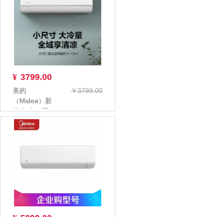
KFR...
¥
3799.00
美的
￥3799.00
（Midea）新
能效 大一匹
KFR-
26GW/G2-1
家...