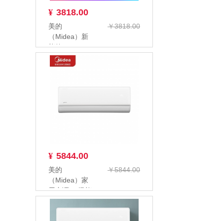
¥
3818.00
美的
￥3818.00
（Midea）新
能效KFR-
35GW/BP3DN8Y-
PC4...
¥
5844.00
美的
￥5844.00
（Midea）家
用空调 一级能
效 智能家电
变频冷暖