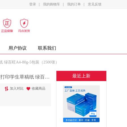
登录
|
我的购物车
|
我的订单
|
意见反馈
影设备
家电
办公家具
复印纸
墨盒
用户协议
联系我们
旺A4-80g-5包装（2500张）
最近上新
亚太森博 绿百旺打印纸绿百旺复印纸单包整箱高速双面打印学生草稿纸 绿百旺A4-80g-5包装（2500张）
加入对比
收藏商品