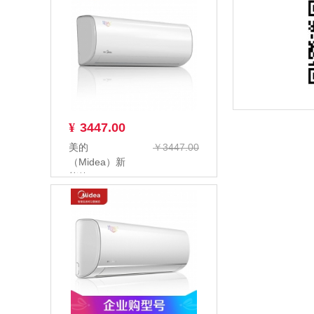
¥
3447.00
美的
￥3447.00
（Midea）新
能效KFR-
26GW/BP3DN8Y-
PC4...