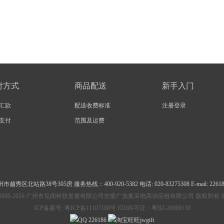
付方式
商品配送
新手入门
汇款
配送收费标准
注册登录
支付
范围及运费
州市越秀区北站路38号305房
服务热线：400-920-5382 电话: 020-83275308 E-mail: 2261
ht © 2000-2026 广州市见闻科技发展有限公司控股广东集采电商供应链有限公司 版权所
ICP备案号:
粤ICP备11107188号 EDI许可证：粤B2-20060139
226186
jwgift