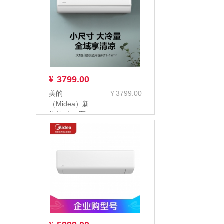
KFR...
¥
3799.00
美的
￥3799.00
（Midea）新
能效 大一匹
KFR-
26GW/G2-1
家...