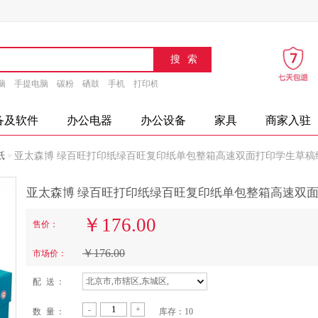
脑
手提电脑
碳粉
硒鼓
手机
打印机
速印机
传真机
文具
办公设备
摄
备及软件
办公电器
办公设备
家具
商家入驻
纸
亚太森博 绿百旺打印纸绿百旺复印纸单包整箱高速双面打印学生草稿纸 绿百
>
￥
176.00
售价：
￥
176.00
市场价：
北京市,市辖区,东城区,
配 送 ：
-
+
数 量 ：
库存：
10