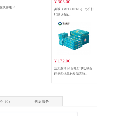
¥ 303.00
在线客服~!
美诚（MEI CHENG） 办公打
印纸 A4白...
¥ 172.00
亚太森博 绿百旺打印纸绿百
旺复印纸单包整箱高速...
价（0）
售后服务