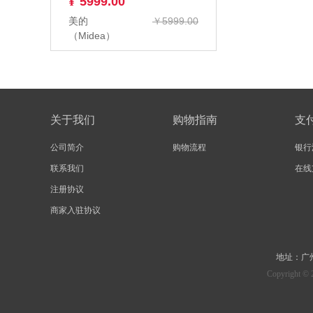
¥
5999.00
美的
￥5999.00
（Midea）
KFR-
50GW/G1-1 2
匹 变频冷暖
空...
关于我们
购物指南
支
公司简介
购物流程
银行
联系我们
在线
注册协议
商家入驻协议
地址：
广
Copyrig