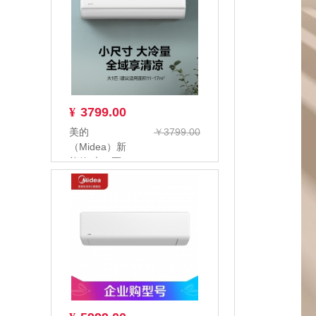
KFR...
¥
3799.00
美的
￥3799.00
（Midea）新
能效 大一匹
KFR-
26GW/G2-1
家...