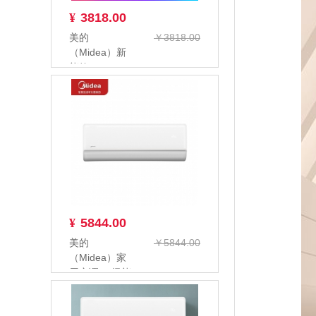
¥
3818.00
美的
￥3818.00
（Midea）新
能效KFR-
35GW/BP3DN8Y-
PC4...
¥
5844.00
美的
￥5844.00
（Midea）家
用空调 一级能
效 智能家电
变频冷暖