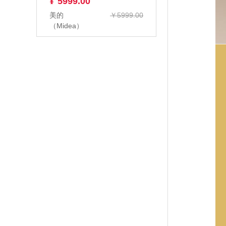
¥
5999.00
美的
￥5999.00
（Midea）
KFR-
50GW/G1-1 2
匹 变频冷暖
空...