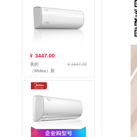
¥
3447.00
美的
￥3447.00
（Midea）新
能效KFR-
26GW/BP3DN8Y-
PC4...