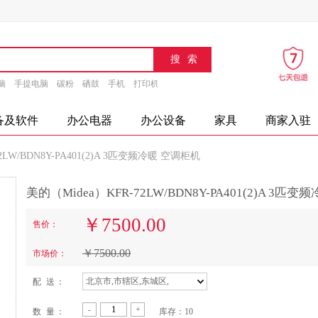
脑
手提电脑
碳粉
硒鼓
手机
打印机
速印机
传真机
文具
办公设备
摄
备及软件
办公电器
办公设备
家具
商家入驻
2LW/BDN8Y-PA401(2)A 3匹变频冷暖 空调柜机
美的（Midea）KFR-72LW/BDN8Y-PA401(2)A 3匹
￥
7500.00
售价：
￥
7500.00
市场价：
北京市,市辖区,东城区,
配 送 ：
-
+
数 量 ：
库存：
10