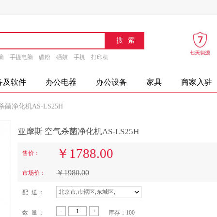
脑
手提电脑
碳粉
硒鼓
手机
打印机
速印机
传真机
文具
办公设备
摄
备及软件
办公电器
办公设备
家具
商家入驻
菌净化机AS-LS25H
亚摩斯 空气杀菌净化机AS-LS25H
￥
1788.00
售价：
￥
1980.00
市场价：
北京市,市辖区,东城区,
配 送 ：
-
+
数 量 ：
库存：
100