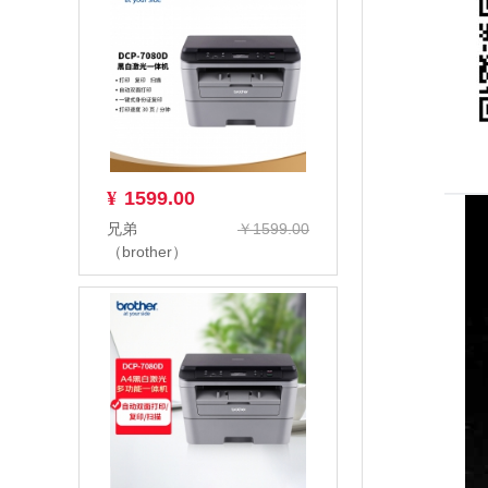
¥
1599.00
兄弟
￥1599.00
（brother）
DCP-7080D
黑白激光多功
能一体机(...