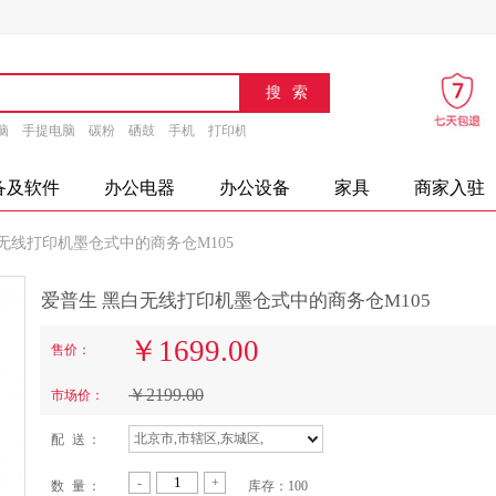
脑
手提电脑
碳粉
硒鼓
手机
打印机
速印机
传真机
文具
办公设备
摄
备及软件
办公电器
办公设备
家具
商家入驻
无线打印机墨仓式中的商务仓M105
爱普生 黑白无线打印机墨仓式中的商务仓M105
￥
1699.00
售价：
￥
2199.00
市场价：
北京市,市辖区,东城区,
配 送 ：
-
+
数 量 ：
库存：
100