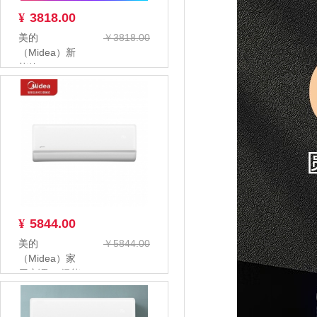
¥
3818.00
美的
￥3818.00
（Midea）新
能效KFR-
35GW/BP3DN8Y-
PC4...
¥
5844.00
美的
￥5844.00
（Midea）家
用空调 一级能
效 智能家电
变频冷暖