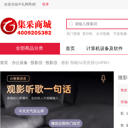
欢迎光临中礼网商城!
登录
热门搜索
复印机
台式电脑
手提电脑
全部商品分类
首页
计算机设备及软件
首页
办公设备
投影仪
投影仪
微影 智能AI语音投Q10PRO
>
>
>
>
微影
售价
市场
配 
数 