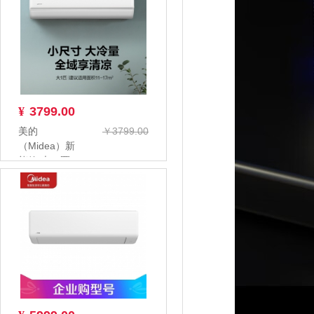
KFR...
¥
3799.00
美的
￥3799.00
（Midea）新
能效 大一匹
KFR-
26GW/G2-1
家...